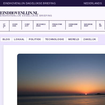
EINDHOVENLIJN DAGELIJKSE BRIEFING
NEDERLANDS
EINDHOVENLIJN.NL
EINDHOVENLIJN DAGELIJKSE BRIEFING
ST
OVER
CONT
GESCHIED
PRIVACYBE
COOKIEBE
NIEUWSB
BL
AR
ONS
ACT
ENIS
LEID
LEID
RIEF
OG
T
BLOG
LOKAAL
POLITIEK
TECHNOLOGIE
WERELD
ZAKELIJK