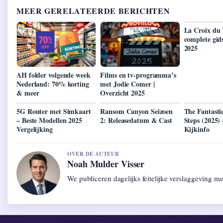
MEER GERELATEERDE BERICHTEN
La Croix du 
complete gids
2025
AH folder volgende week
Films en tv-programma’s
Nederland: 70% korting
met Jodie Comer |
& meer
Overzicht 2025
5G Router met Simkaart
Ransom Canyon Seizoen
The Fantastic
– Beste Modellen 2025
2: Releasedatum & Cast
Steps (2025)
Vergelijking
Kijkinfo
OVER DE AUTEUR
Noah Mulder Visser
We publiceren dagelijks feitelijke verslaggeving m