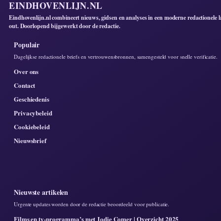
EINDHOVENLIJN.NL
Eindhovenlijn.nl combineert nieuws, gidsen en analyses in een moderne redactionele l
out. Doorlopend bijgewerkt door de redactie.
Populair
Dagelijkse redactionele briefs en vertrouwensbronnen, samengesteld voor snelle verificatie.
Over ons
Contact
Geschiedenis
Privacybeleid
Cookiebeleid
Nieuwsbrief
Nieuwste artikelen
Urgente updates worden door de redactie beoordeeld voor publicatie.
Films en tv-programma’s met Jodie Comer | Overzicht 2025