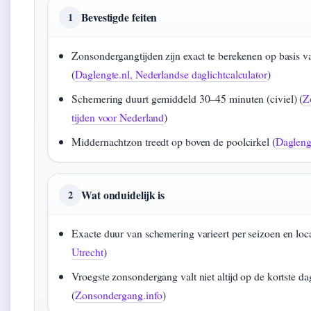
Bevestigde feiten
1
Zonsondergangtijden zijn exact te berekenen op basis v
(
Daglengte.nl, Nederlandse daglichtcalculator
)
Schemering duurt gemiddeld 30–45 minuten (civiel) (
Z
tijden voor Nederland
)
Middernachtzon treedt op boven de poolcirkel (
Dagleng
Wat onduidelijk is
2
Exacte duur van schemering varieert per seizoen en loca
Utrecht
)
Vroegste zonsondergang valt niet altijd op de kortste da
(
Zonsondergang.info
)