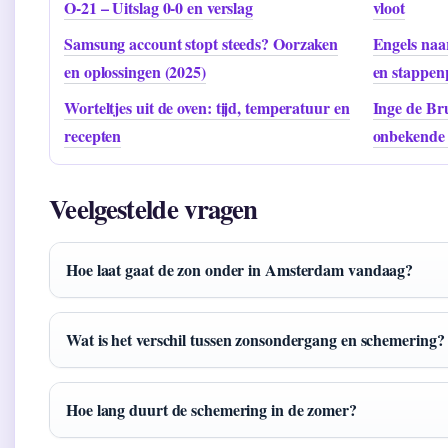
O-21 – Uitslag 0-0 en verslag
vloot
Samsung account stopt steeds? Oorzaken
Engels naa
en oplossingen (2025)
en stappen
Worteltjes uit de oven: tijd, temperatuur en
Inge de Bru
recepten
onbekende d
Veelgestelde vragen
Hoe laat gaat de zon onder in Amsterdam vandaag?
Wat is het verschil tussen zonsondergang en schemering?
Hoe lang duurt de schemering in de zomer?