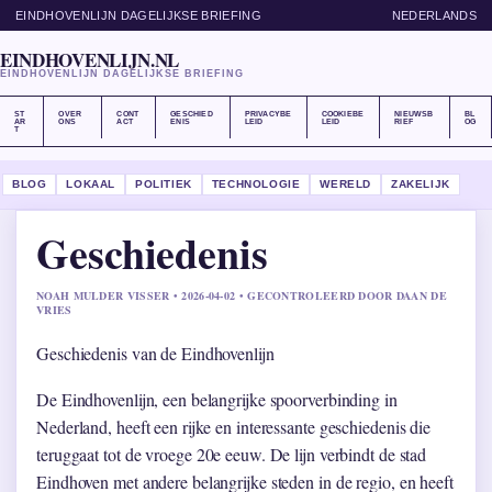
EINDHOVENLIJN DAGELIJKSE BRIEFING
NEDERLANDS
EINDHOVENLIJN.NL
EINDHOVENLIJN DAGELIJKSE BRIEFING
ST
OVER
CONT
GESCHIED
PRIVACYBE
COOKIEBE
NIEUWSB
BL
AR
ONS
ACT
ENIS
LEID
LEID
RIEF
OG
T
BLOG
LOKAAL
POLITIEK
TECHNOLOGIE
WERELD
ZAKELIJK
Geschiedenis
NOAH MULDER VISSER • 2026-04-02 • GECONTROLEERD DOOR DAAN DE
VRIES
Geschiedenis van de Eindhovenlijn
De Eindhovenlijn, een belangrijke spoorverbinding in
Nederland, heeft een rijke en interessante geschiedenis die
teruggaat tot de vroege 20e eeuw. De lijn verbindt de stad
Eindhoven met andere belangrijke steden in de regio, en heeft