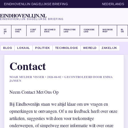
EINDHOVENLIJN DAGELIJKSE BRIEFING
NEDERLANDS
EINDHOVENLIJN.NL
EINDHOVENLIJN DAGELIJKSE BRIEFING
ST
OVER
CONT
GESCHIED
PRIVACYBE
COOKIEBE
NIEUWSB
BL
AR
ONS
ACT
ENIS
LEID
LEID
RIEF
OG
T
BLOG
LOKAAL
POLITIEK
TECHNOLOGIE
WERELD
ZAKELIJK
Contact
NOAH MULDER VISSER • 2026-04-02 • GECONTROLEERD DOOR EMMA
JANSEN
Neem Contact Met Ons Op
Bij Eindhovenlijn staan we altijd klaar om uw vragen en
opmerkingen te ontvangen. Of u nu feedback heeft over onze
artikelen, suggesties wilt doen voor toekomstige
onderwerpen, of simpelweg meer informatie wilt over onze