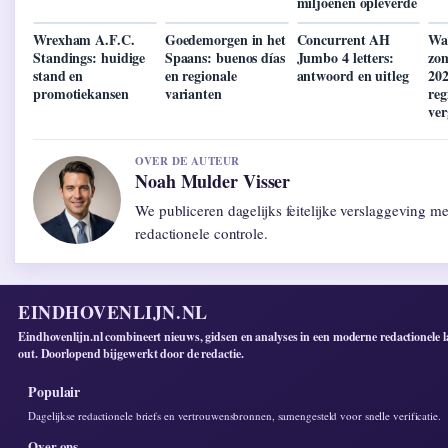
miljoenen opleverde
Wrexham A.F.C.
Goedemorgen in het
Concurrent AH
Wa
Standings: huidige
Spaans: buenos días
Jumbo 4 letters:
zo
stand en
en regionale
antwoord en uitleg
202
promotiekansen
varianten
reg
ver
OVER DE AUTEUR
Noah Mulder Visser
We publiceren dagelijks feitelijke verslaggeving m
redactionele controle.
EINDHOVENLIJN.NL
Eindhovenlijn.nl combineert nieuws, gidsen en analyses in een moderne redactionele l
out. Doorlopend bijgewerkt door de redactie.
Populair
Dagelijkse redactionele briefs en vertrouwensbronnen, samengesteld voor snelle verificatie.
Over ons