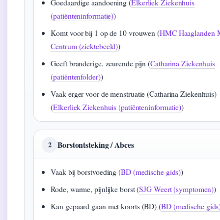
Goedaardige aandoening (
Elkerliek Ziekenhuis
(patiënteninformatie)
)
Komt voor bij 1 op de 10 vrouwen (
HMC Haaglanden 
Centrum (ziektebeeld)
)
Geeft branderige, zeurende pijn (
Catharina Ziekenhuis
(patiëntenfolder)
)
Vaak erger voor de menstruatie (Catharina Ziekenhuis)
(
Elkerliek Ziekenhuis (patiënteninformatie)
)
Borstontsteking / Abces
2
Vaak bij borstvoeding (
BD (medische gids)
)
Rode, warme, pijnlijke borst (
SJG Weert (symptomen)
)
Kan gepaard gaan met koorts (BD) (
BD (medische gids