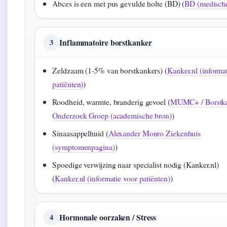
Abces is een met pus gevulde holte (BD) (
BD (medische
Inflammatoire borstkanker
3
Zeldzaam (1‑5% van borstkankers) (
Kanker.nl (informa
patiënten)
)
Roodheid, warmte, branderig gevoel (
MUMC+ / Borstk
Onderzoek Groep (academische bron)
)
Sinaasappelhuid (
Alexander Monro Ziekenhuis
(symptomenpagina)
)
Spoedige verwijzing naar specialist nodig (Kanker.nl)
(
Kanker.nl (informatie voor patiënten)
)
Hormonale oorzaken / Stress
4