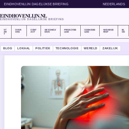
EINDHOVENLIJN DAGELIJKSE BRIEFING
NEDERLANDS
EINDHOVENLIJN.NL
EINDHOVENLIJN DAGELIJKSE BRIEFING
ST
OVER
CONT
GESCHIED
PRIVACYBE
COOKIEBE
NIEUWSB
BL
AR
ONS
ACT
ENIS
LEID
LEID
RIEF
OG
T
BLOG
LOKAAL
POLITIEK
TECHNOLOGIE
WERELD
ZAKELIJK