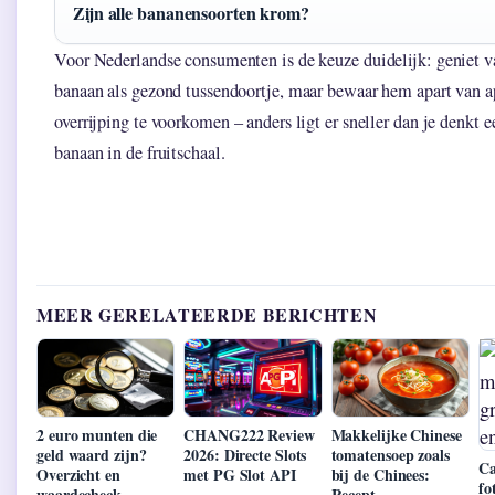
Zijn alle bananensoorten krom?
Voor Nederlandse consumenten is de keuze duidelijk: geniet
banaan als gezond tussendoortje, maar bewaar hem apart van 
overrijping te voorkomen – anders ligt er sneller dan je denkt e
banaan in de fruitschaal.
MEER GERELATEERDE BERICHTEN
2 euro munten die
CHANG222 Review
Makkelijke Chinese
geld waard zijn?
2026: Directe Slots
tomatensoep zoals
Ca
Overzicht en
met PG Slot API
bij de Chinees:
fo
waardecheck
Recept