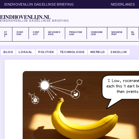
EINDHOVENLIJN DAGELIJKSE BRIEFING
NEDERLANDS
EINDHOVENLIJN.NL
EINDHOVENLIJN DAGELIJKSE BRIEFING
ST
OVER
CONT
GESCHIED
PRIVACYBE
COOKIEBE
NIEUWSB
BL
AR
ONS
ACT
ENIS
LEID
LEID
RIEF
OG
T
BLOG
LOKAAL
POLITIEK
TECHNOLOGIE
WERELD
ZAKELIJK