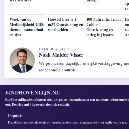
ap
ve
Week van de
Hoeveel liter is 1
100 Fahrenheit naar
Ho
Mediawijsheid 2025:
m3? Omrekening en
Celsius –
me
thema, lesmateriaal
voorbeelden
Omrekening en
vo
en tips
uitleg bij koorts
An
OVER DE AUTEUR
Noah Mulder Visser
We publiceren dagelijks feitelijke verslaggeving m
redactionele controle.
EINDHOVENLIJN.NL
Eindhovenlijn.nl combineert nieuws, gidsen en analyses in een moderne redactionele l
out. Doorlopend bijgewerkt door de redactie.
Populair
Dagelijkse redactionele briefs en vertrouwensbronnen, samengesteld voor snelle verificatie.