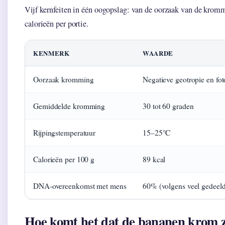
Vijf kernfeiten in één oogopslag: van de oorzaak van de kromm
calorieën per portie.
KENMERK
WAARDE
Oorzaak kromming
Negatieve geotropie en fo
Gemiddelde kromming
30 tot 60 graden
Rijpingstemperatuur
15–25°C
Calorieën per 100 g
89 kcal
DNA-overeenkomst met mens
60% (volgens veel gedeel
Hoe komt het dat de bananen krom z