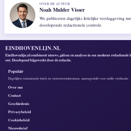
OVER DE AUTEUR
Noah Mulder Visser
We publiceren dagelijks feitelijke verslaggeving me
doorlopende redactionele controle.
EINDHOVENLIJN.NL
Eindhovenlijn.nl combineert nieuws, gidsen en analyses in een moderne redactionele l
out. Doorlopend bijgewerkt door de redactie.
Populair
Dagelijkse redactionele briefs en vertrouwensbronnen, samengesteld voor snelle verificatie.
Over ons
Contact
Geschiedenis
Privacybeleid
Cookiebeleid
Nieuwsbrief