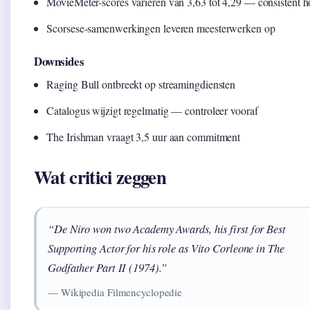
MovieMeter-scores variëren van 3,63 tot 4,29 — consistent 
Scorsese-samenwerkingen leveren meesterwerken op
Downsides
Raging Bull ontbreekt op streamingdiensten
Catalogus wijzigt regelmatig — controleer vooraf
The Irishman vraagt 3,5 uur aan commitment
Wat critici zeggen
“De Niro won two Academy Awards, his first for Best
Supporting Actor for his role as Vito Corleone in The
Godfather Part II (1974).”
— Wikipedia Filmencyclopedie