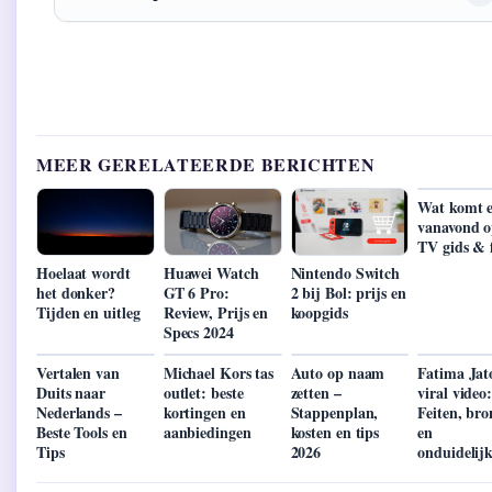
MEER GERELATEERDE BERICHTEN
Wat komt 
vanavond o
TV gids & 
Hoelaat wordt
Huawei Watch
Nintendo Switch
het donker?
GT 6 Pro:
2 bij Bol: prijs en
Tijden en uitleg
Review, Prijs en
koopgids
Specs 2024
Vertalen van
Michael Kors tas
Auto op naam
Fatima Jat
Duits naar
outlet: beste
zetten –
viral video
Nederlands –
kortingen en
Stappenplan,
Feiten, br
Beste Tools en
aanbiedingen
kosten en tips
en
Tips
2026
onduidelij