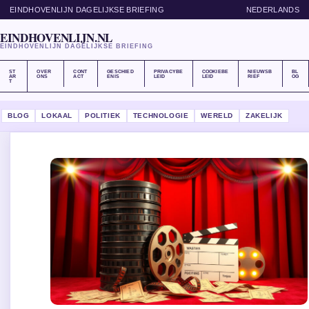
EINDHOVENLIJN DAGELIJKSE BRIEFING
NEDERLANDS
EINDHOVENLIJN.NL
EINDHOVENLIJN DAGELIJKSE BRIEFING
ST
OVER
CONT
GESCHIED
PRIVACYBE
COOKIEBE
NIEUWSB
BL
AR
ONS
ACT
ENIS
LEID
LEID
RIEF
OG
T
BLOG
LOKAAL
POLITIEK
TECHNOLOGIE
WERELD
ZAKELIJK