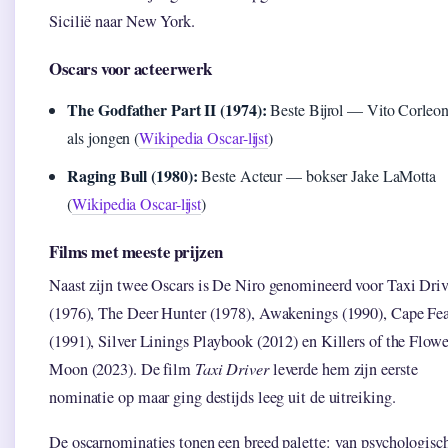
Sicilië naar New York.
Oscars voor acteerwerk
The Godfather Part II (1974):
Beste Bijrol — Vito Corleo
als jongen (
Wikipedia Oscar-lijst
)
Raging Bull (1980):
Beste Acteur — bokser Jake LaMotta
(
Wikipedia Oscar-lijst
)
Films met meeste prijzen
Naast zijn twee Oscars is De Niro genomineerd voor Taxi Driv
(1976), The Deer Hunter (1978), Awakenings (1990), Cape Fe
(1991), Silver Linings Playbook (2012) en Killers of the Flowe
Moon (2023). De film
Taxi Driver
leverde hem zijn eerste
nominatie op maar ging destijds leeg uit de uitreiking.
De oscarnominaties tonen een breed palette: van psychologisc