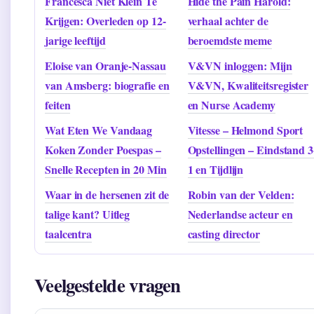
Francesca Niet Klein Te
Hide the Pain Harold:
Krijgen: Overleden op 12-
verhaal achter de
jarige leeftijd
beroemdste meme
Eloise van Oranje-Nassau
V&VN inloggen: Mijn
van Amsberg: biografie en
V&VN, Kwaliteitsregister
feiten
en Nurse Academy
Wat Eten We Vandaag
Vitesse – Helmond Sport
Koken Zonder Poespas –
Opstellingen – Eindstand 3
Snelle Recepten in 20 Min
1 en Tijdlijn
Waar in de hersenen zit de
Robin van der Velden:
talige kant? Uitleg
Nederlandse acteur en
taalcentra
casting director
Veelgestelde vragen