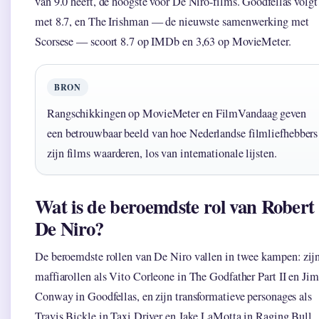
van 9.0 heeft, de hoogste voor De Niro-films. Goodfellas volgt
met 8.7, en The Irishman — de nieuwste samenwerking met
Scorsese — scoort 8.7 op IMDb en 3,63 op MovieMeter.
BRON
Rangschikkingen op MovieMeter en FilmVandaag geven
een betrouwbaar beeld van hoe Nederlandse filmliefhebbers
zijn films waarderen, los van internationale lijsten.
Wat is de beroemdste rol van Robert
De Niro?
De beroemdste rollen van De Niro vallen in twee kampen: zij
maffiarollen als Vito Corleone in The Godfather Part II en J
Conway in Goodfellas, en zijn transformatieve personages als
Travis Bickle in Taxi Driver en Jake LaMotta in Raging Bull.