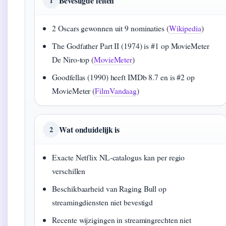
Bevestigde feiten
1
2 Oscars gewonnen uit 9 nominaties (
Wikipedia
)
The Godfather Part II (1974) is #1 op MovieMeter
De Niro-top (
MovieMeter
)
Goodfellas (1990) heeft IMDb 8.7 en is #2 op
MovieMeter (
FilmVandaag
)
Wat onduidelijk is
2
Exacte Netflix NL-catalogus kan per regio
verschillen
Beschikbaarheid van Raging Bull op
streamingdiensten niet bevestigd
Recente wijzigingen in streamingrechten niet