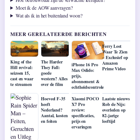
Moet ik de AOW aanvragen?
Wat als ik in het buitenland woon?
MEER GERELATEERDE BERICHTEN
Ferry Lost
Waar Te Zien
– Exclusief op
King of the
The Harder
Amazon
iPhone 16 Pro
Hill revival:
They Fall:
Prime Video
Max Odido:
seizoen 15,
goede
prijs,
cast en waar
western? Alles
abonnement &
te streamen
over de film
echtheidscontrole
Hoeveel F-35
Xiaomi POCO
Laatste nieuws
heeft
X7 Pro
Rob de Nijs:
Nederland?
review:
overleden op
Aantal, kosten
specificaties,
82-jarige
en feiten
prijs en
leeftijd
ervaringen