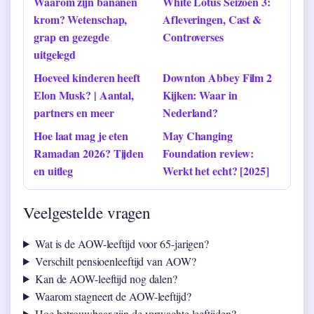
Waarom zijn bananen
White Lotus Seizoen 3:
krom? Wetenschap,
Afleveringen, Cast &
grap en gezegde
Controverses
uitgelegd
Hoeveel kinderen heeft
Downton Abbey Film 2
Elon Musk? | Aantal,
Kijken: Waar in
partners en meer
Nederland?
Hoe laat mag je eten
May Changing
Ramadan 2026? Tijden
Foundation review:
en uitleg
Werkt het echt? [2025]
Veelgestelde vragen
Wat is de AOW-leeftijd voor 65-jarigen?
Verschilt pensioenleeftijd van AOW?
Kan de AOW-leeftijd nog dalen?
Waarom stagneert de AOW-leeftijd?
Hoe betrouwbaar zijn de verwachte leeftijden?