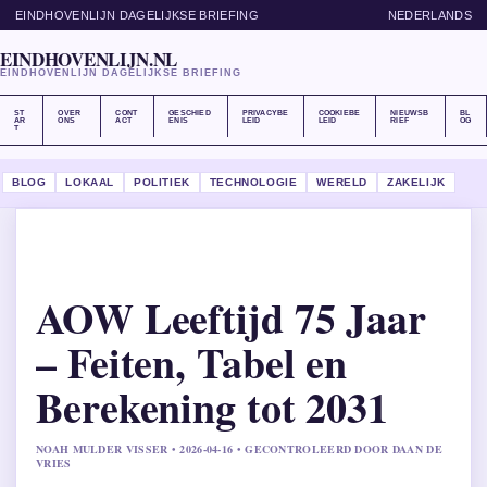
EINDHOVENLIJN DAGELIJKSE BRIEFING
NEDERLANDS
EINDHOVENLIJN.NL
EINDHOVENLIJN DAGELIJKSE BRIEFING
ST
OVER
CONT
GESCHIED
PRIVACYBE
COOKIEBE
NIEUWSB
BL
AR
ONS
ACT
ENIS
LEID
LEID
RIEF
OG
T
BLOG
LOKAAL
POLITIEK
TECHNOLOGIE
WERELD
ZAKELIJK
AOW Leeftijd 75 Jaar
– Feiten, Tabel en
Berekening tot 2031
NOAH MULDER VISSER • 2026-04-16 • GECONTROLEERD DOOR DAAN DE
VRIES