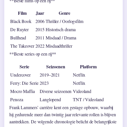
**Beste films op een rij**
Film
Jaar
Genre
Black Book
2006
Thriller / Oorlogsfilm
De Ruyter
2015
Historisch drama
Bullhead
2011
Misdaad / Drama
The Takeover
2022
Misdaadthriller
**Beste series op een rij**
Serie
Seizoenen
Platform
Undercover
2019–2021
Netflix
Ferry: Die Serie
2023
Netflix
Mocro Maffia
Diverse seizoenen
Videoland
Penoza
Langlopend
TNT / Videoland
Frank Lammers’ carrière kent een gestage opbouw, waarbij
hij gedurende meer dan twintig jaar relevante rollen is blijven
aantrekken. De volgende chronologie belicht de belangrijkste