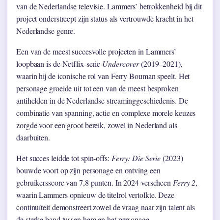
van de Nederlandse televisie. Lammers’ betrokkenheid bij dit
project onderstreept zijn status als vertrouwde kracht in het
Nederlandse genre.
Een van de meest succesvolle projecten in Lammers’
loopbaan is de Netflix-serie
Undercover
(2019–2021),
waarin hij de iconische rol van Ferry Bouman speelt. Het
personage groeide uit tot een van de meest besproken
antihelden in de Nederlandse streaminggeschiedenis. De
combinatie van spanning, actie en complexe morele keuzes
zorgde voor een groot bereik, zowel in Nederland als
daarbuiten.
Het succes leidde tot spin-offs:
Ferry: Die Serie
(2023)
bouwde voort op zijn personage en ontving een
gebruikersscore van 7,8 punten. In 2024 verscheen
Ferry 2
,
waarin Lammers opnieuw de titelrol vertolkte. Deze
continuïteit demonstreert zowel de vraag naar zijn talent als
de sterke band tussen hem en het personage.