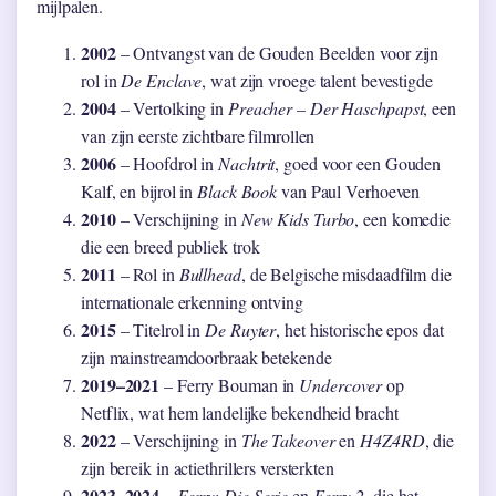
mijlpalen.
2002
– Ontvangst van de Gouden Beelden voor zijn
rol in
De Enclave
, wat zijn vroege talent bevestigde
2004
– Vertolking in
Preacher – Der Haschpapst
, een
van zijn eerste zichtbare filmrollen
2006
– Hoofdrol in
Nachtrit
, goed voor een Gouden
Kalf, en bijrol in
Black Book
van Paul Verhoeven
2010
– Verschijning in
New Kids Turbo
, een komedie
die een breed publiek trok
2011
– Rol in
Bullhead
, de Belgische misdaadfilm die
internationale erkenning ontving
2015
– Titelrol in
De Ruyter
, het historische epos dat
zijn mainstreamdoorbraak betekende
2019–2021
– Ferry Bouman in
Undercover
op
Netflix, wat hem landelijke bekendheid bracht
2022
– Verschijning in
The Takeover
en
H4Z4RD
, die
zijn bereik in actiethrillers versterkten
2023–2024
–
Ferry: Die Serie
en
Ferry 2
, die het