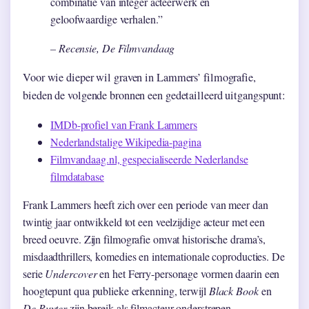
combinatie van integer acteerwerk en
geloofwaardige verhalen.”
– Recensie, De Filmvandaag
Voor wie dieper wil graven in Lammers’ filmografie,
bieden de volgende bronnen een gedetailleerd uitgangspunt:
IMDb-profiel van Frank Lammers
Nederlandstalige Wikipedia-pagina
Filmvandaag.nl, gespecialiseerde Nederlandse
filmdatabase
Frank Lammers heeft zich over een periode van meer dan
twintig jaar ontwikkeld tot een veelzijdige acteur met een
breed oeuvre. Zijn filmografie omvat historische drama’s,
misdaadthrillers, komedies en internationale coproducties. De
serie
Undercover
en het Ferry-personage vormen daarin een
hoogtepunt qua publieke erkenning, terwijl
Black Book
en
De Ruyter
zijn bereik als filmacteur onderstrepen.