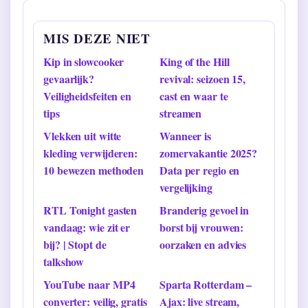
MIS DEZE NIET
Kip in slowcooker
King of the Hill
gevaarlijk?
revival: seizoen 15,
Veiligheidsfeiten en
cast en waar te
tips
streamen
Vlekken uit witte
Wanneer is
kleding verwijderen:
zomervakantie 2025?
10 bewezen methoden
Data per regio en
vergelijking
RTL Tonight gasten
Branderig gevoel in
vandaag: wie zit er
borst bij vrouwen:
bij? | Stopt de
oorzaken en advies
talkshow
YouTube naar MP4
Sparta Rotterdam –
converter: veilig, gratis
Ajax: live stream,