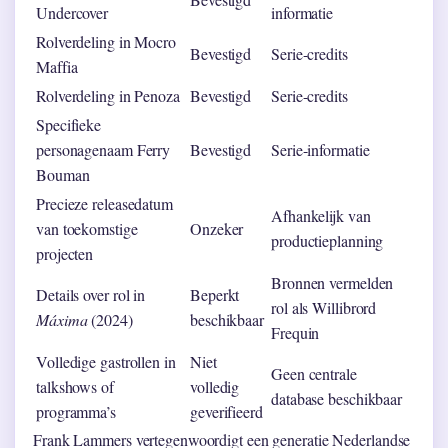
Undercover
informatie
Rolverdeling in Mocro
Bevestigd
Serie-credits
Maffia
Rolverdeling in Penoza
Bevestigd
Serie-credits
Specifieke
personagenaam Ferry
Bevestigd
Serie-informatie
Bouman
Precieze releasedatum
Afhankelijk van
van toekomstige
Onzeker
productieplanning
projecten
Bronnen vermelden
Details over rol in
Beperkt
rol als Willibrord
Máxima
(2024)
beschikbaar
Frequin
Volledige gastrollen in
Niet
Geen centrale
talkshows of
volledig
database beschikbaar
programma’s
geverifieerd
Frank Lammers vertegenwoordigt een generatie Nederlandse