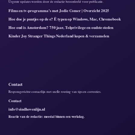
Urgente updates worden door de redactie beoordeeld voor publicatie.
Films en tv-programma’s met Jodie Comer | Overzicht 2025
Hoe doe je puntjes op de e? Ë typen op Windows, Mac, Chromebook
Hoe oud is Amsterdam? 750 jaar, Tolprivilege en oudste steden
Kinder Joy Stranger Things Nederland kopen & verzamelen
Contact
Responsgerichte contactlijn met snelle routing van tips en correcties.
Contact
info@eindhovenlijn.nl
Reactie van de redactie: meestal binnen een werkdag.