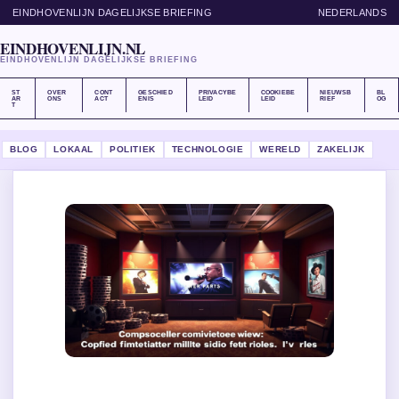
EINDHOVENLIJN DAGELIJKSE BRIEFING
NEDERLANDS
EINDHOVENLIJN.NL
EINDHOVENLIJN DAGELIJKSE BRIEFING
ST
OVER
CONT
GESCHIED
PRIVACYBE
COOKIEBE
NIEUWSB
BL
AR
ONS
ACT
ENIS
LEID
LEID
RIEF
OG
T
BLOG
LOKAAL
POLITIEK
TECHNOLOGIE
WERELD
ZAKELIJK