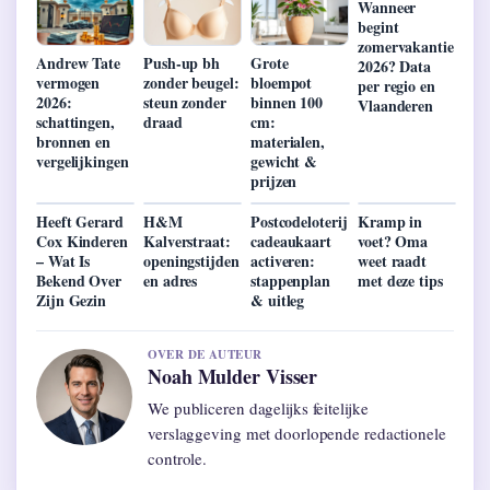
Wanneer
begint
zomervakantie
Andrew Tate
Push-up bh
Grote
2026? Data
vermogen
zonder beugel:
bloempot
per regio en
2026:
steun zonder
binnen 100
Vlaanderen
schattingen,
draad
cm:
bronnen en
materialen,
vergelijkingen
gewicht &
prijzen
Heeft Gerard
H&M
Postcodeloterij
Kramp in
Cox Kinderen
Kalverstraat:
cadeaukaart
voet? Oma
– Wat Is
openingstijden
activeren:
weet raadt
Bekend Over
en adres
stappenplan
met deze tips
Zijn Gezin
& uitleg
OVER DE AUTEUR
Noah Mulder Visser
We publiceren dagelijks feitelijke
verslaggeving met doorlopende redactionele
controle.