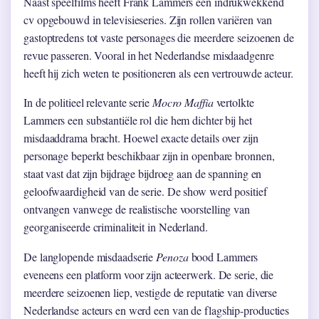
Naast speelfilms heeft Frank Lammers een indrukwekkend
cv opgebouwd in televisieseries. Zijn rollen variëren van
gastoptredens tot vaste personages die meerdere seizoenen de
revue passeren. Vooral in het Nederlandse misdaadgenre
heeft hij zich weten te positioneren als een vertrouwde acteur.
In de politieel relevante serie
Mocro Maffia
vertolkte
Lammers een substantiële rol die hem dichter bij het
misdaaddrama bracht. Hoewel exacte details over zijn
personage beperkt beschikbaar zijn in openbare bronnen,
staat vast dat zijn bijdrage bijdroeg aan de spanning en
geloofwaardigheid van de serie. De show werd positief
ontvangen vanwege de realistische voorstelling van
georganiseerde criminaliteit in Nederland.
De langlopende misdaadserie
Penoza
bood Lammers
eveneens een platform voor zijn acteerwerk. De serie, die
meerdere seizoenen liep, vestigde de reputatie van diverse
Nederlandse acteurs en werd een van de flagship-producties