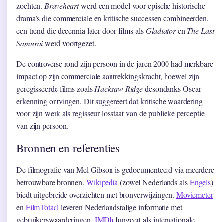
zochten.
Braveheart
werd een model voor epische historische
drama’s die commerciale en kritische successen combineerden,
een trend die decennia later door films als
Gladiator
en
The Last
Samurai
werd voortgezet.
De controverse rond zijn persoon in de jaren 2000 had merkbare
impact op zijn commerciale aantrekkingskracht, hoewel zijn
geregisseerde films zoals
Hacksaw Ridge
desondanks Oscar-
erkenning ontvingen. Dit suggereert dat kritische waardering
voor zijn werk als regisseur losstaat van de publieke perceptie
van zijn persoon.
Bronnen en referenties
De filmografie van Mel Gibson is gedocumenteerd via meerdere
betrouwbare bronnen.
Wikipedia
(zowel Nederlands als
Engels
)
biedt uitgebreide overzichten met bronverwijzingen.
Moviemeter
en
FilmTotaal
leveren Nederlandstalige informatie met
gebruikerswaarderingen.
IMDb
fungeert als internationale