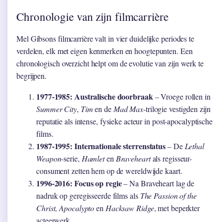
Chronologie van zijn filmcarrière
Mel Gibsons filmcarrière valt in vier duidelijke periodes te
verdelen, elk met eigen kenmerken en hoogtepunten. Een
chronologisch overzicht helpt om de evolutie van zijn werk te
begrijpen.
1977-1985: Australische doorbraak
– Vroege rollen in
Summer City
,
Tim
en de
Mad Max
-trilogie vestigden zijn
reputatie als intense, fysieke acteur in post-apocalyptische
films.
1987-1995: Internationale sterrenstatus
– De
Lethal
Weapon
-serie,
Hamlet
en
Braveheart
als regisseur-
consument zetten hem op de wereldwijde kaart.
1996-2016: Focus op regie
– Na Braveheart lag de
nadruk op geregisseerde films als
The Passion of the
Christ
,
Apocalypto
en
Hacksaw Ridge
, met beperkter
acteerwerk.