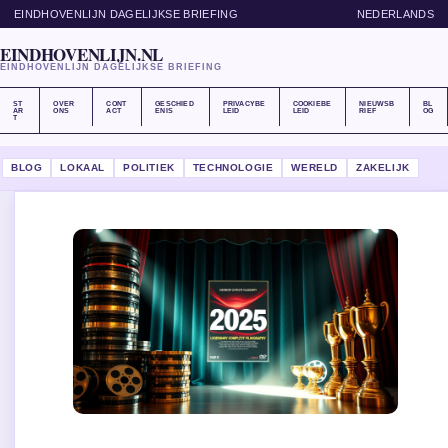
EINDHOVENLIJN DAGELIJKSE BRIEFING
NEDERLANDS
EINDHOVENLIJN.NL
EINDHOVENLIJN DAGELIJKSE BRIEFING
ST
OVER
CONT
GESCHIED
PRIVACYBE
COOKIEBE
NIEUWSB
BL
AR
ONS
ACT
ENIS
LEID
LEID
RIEF
OG
T
BLOG
LOKAAL
POLITIEK
TECHNOLOGIE
WERELD
ZAKELIJK