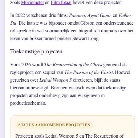
zoals
Moviemeter
en
FilmTotaal
bevestigen deze projecten.
In 2022 verschenen drie films:
Panama
,
Agent Game
en
Father
Stu
. Die laatste was bijzonder omdat Gibson een ondersteunende
rol speelde in wat voornamelijk een biografisch drama is over het
leven van bokser-turned-priester Stewart Long.
Toekomstige projecten
Voor 2026 wordt
The Resurrection of the Christ
genoemd als
regieproject, een sequel van
The Passion of the Christ
. Hoewel
geruchten over
Lethal Weapon 5
circuleren, blijft de status
hiervan onbevestigd. Bronnen waarschuwen dat toekomstige
projecten altijd onderhevig zijn aan wijzigingen in
productieschema’s.
STATUS AANKOMENDE PROJECTEN
Projecten zoals Lethal Weapon 5 en The Resurrection of