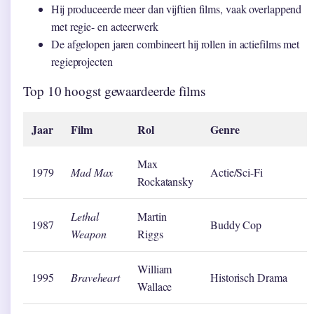
Hij produceerde meer dan vijftien films, vaak overlappend
met regie- en acteerwerk
De afgelopen jaren combineert hij rollen in actiefilms met
regieprojecten
Top 10 hoogst gewaardeerde films
Jaar
Film
Rol
Genre
Max
1979
Mad Max
Actie/Sci-Fi
Rockatansky
Lethal
Martin
1987
Buddy Cop
Weapon
Riggs
William
1995
Braveheart
Historisch Drama
Wallace