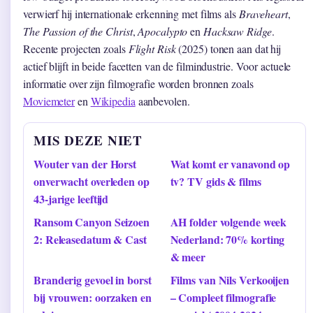
verwierf hij internationale erkenning met films als
Braveheart
,
The Passion of the Christ
,
Apocalypto
en
Hacksaw Ridge
.
Recente projecten zoals
Flight Risk
(2025) tonen aan dat hij
actief blijft in beide facetten van de filmindustrie. Voor actuele
informatie over zijn filmografie worden bronnen zoals
Moviemeter
en
Wikipedia
aanbevolen.
MIS DEZE NIET
Wouter van der Horst
Wat komt er vanavond op
onverwacht overleden op
tv? TV gids & films
43-jarige leeftijd
Ransom Canyon Seizoen
AH folder volgende week
2: Releasedatum & Cast
Nederland: 70% korting
& meer
Branderig gevoel in borst
Films van Nils Verkooijen
bij vrouwen: oorzaken en
– Compleet filmografie