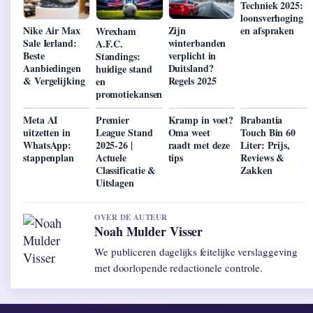
Techniek 2025:
loonsverhoging
Nike Air Max
Zijn
en afspraken
Wrexham
Sale Ierland:
winterbanden
A.F.C.
Beste
verplicht in
Standings:
Aanbiedingen
Duitsland?
huidige stand
& Vergelijking
Regels 2025
en
promotiekansen
Meta AI
Premier
Kramp in voet?
Brabantia
uitzetten in
League Stand
Oma weet
Touch Bin 60
WhatsApp:
2025-26 |
raadt met deze
Liter: Prijs,
stappenplan
Actuele
tips
Reviews &
Classificatie &
Zakken
Uitslagen
OVER DE AUTEUR
Noah Mulder Visser
We publiceren dagelijks feitelijke verslaggeving
met doorlopende redactionele controle.