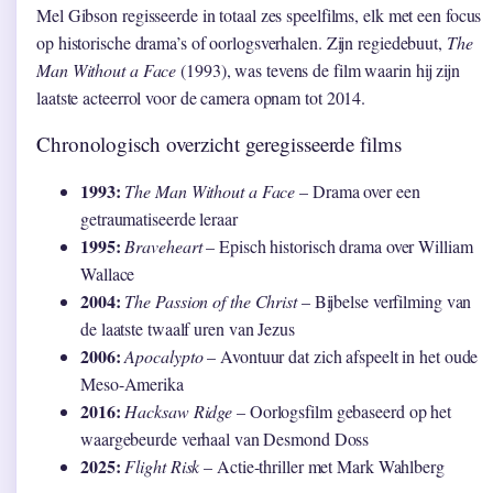
Mel Gibson regisseerde in totaal zes speelfilms, elk met een focus
op historische drama’s of oorlogsverhalen. Zijn regiedebuut,
The
Man Without a Face
(1993), was tevens de film waarin hij zijn
laatste acteerrol voor de camera opnam tot 2014.
Chronologisch overzicht geregisseerde films
1993:
The Man Without a Face
– Drama over een
getraumatiseerde leraar
1995:
Braveheart
– Episch historisch drama over William
Wallace
2004:
The Passion of the Christ
– Bijbelse verfilming van
de laatste twaalf uren van Jezus
2006:
Apocalypto
– Avontuur dat zich afspeelt in het oude
Meso-Amerika
2016:
Hacksaw Ridge
– Oorlogsfilm gebaseerd op het
waargebeurde verhaal van Desmond Doss
2025:
Flight Risk
– Actie-thriller met Mark Wahlberg