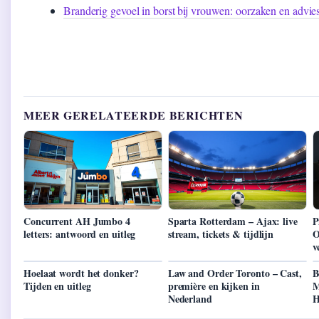
Branderig gevoel in borst bij vrouwen: oorzaken en advie
MEER GERELATEERDE BERICHTEN
Concurrent AH Jumbo 4
Sparta Rotterdam – Ajax: live
P
letters: antwoord en uitleg
stream, tickets & tijdlijn
O
v
Hoelaat wordt het donker?
Law and Order Toronto – Cast,
B
Tijden en uitleg
première en kijken in
M
Nederland
H