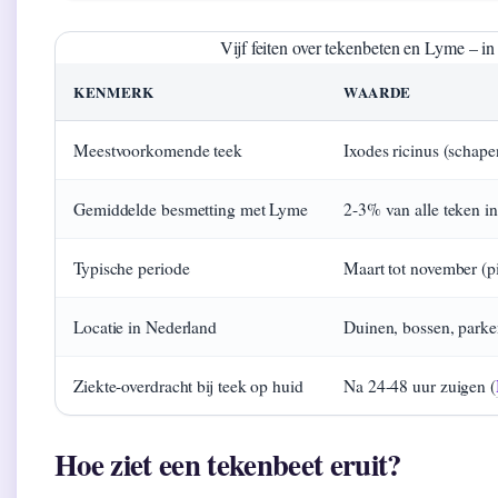
Vijf feiten over tekenbeten en Lyme – i
KENMERK
WAARDE
Meestvoorkomende teek
Ixodes ricinus (schap
Gemiddelde besmetting met Lyme
2-3% van alle teken i
Typische periode
Maart tot november (pie
Locatie in Nederland
Duinen, bossen, park
Ziekte-overdracht bij teek op huid
Na 24-48 uur zuigen (
Hoe ziet een tekenbeet eruit?