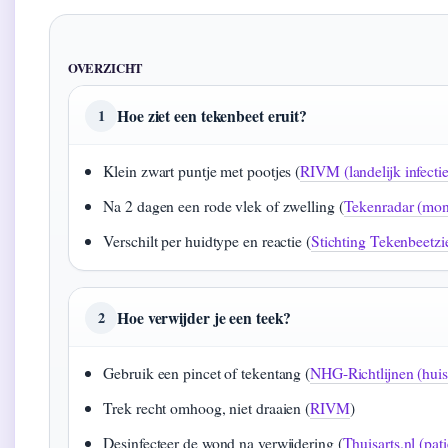
OVERZICHT
Hoe ziet een tekenbeet eruit?
1
Klein zwart puntje met pootjes (
RIVM (landelijk infectie
Na 2 dagen een rode vlek of zwelling (
Tekenradar (mon
Verschilt per huidtype en reactie (
Stichting Tekenbeetzie
Hoe verwijder je een teek?
2
Gebruik een pincet of tekentang (
NHG-Richtlijnen (huisa
Trek recht omhoog, niet draaien (
RIVM
)
Desinfecteer de wond na verwijdering (
Thuisarts.nl (pat