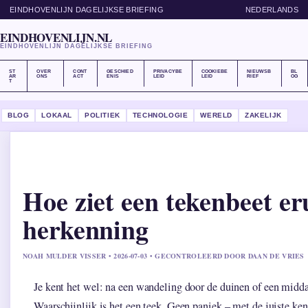
EINDHOVENLIJN DAGELIJKSE BRIEFING
NEDERLANDS
EINDHOVENLIJN.NL
EINDHOVENLIJN DAGELIJKSE BRIEFING
ST
OVER
CONT
GESCHIED
PRIVACYBE
COOKIEBE
NIEUWSB
BL
AR
ONS
ACT
ENIS
LEID
LEID
RIEF
OG
T
BLOG
LOKAAL
POLITIEK
TECHNOLOGIE
WERELD
ZAKELIJK
Hoe ziet een tekenbeet 
herkenning
NOAH MULDER VISSER • 2026-07-03 • GECONTROLEERD DOOR DAAN DE VRIES
Je kent het wel: na een wandeling door de duinen of een middag
Waarschijnlijk is het een teek. Geen paniek – met de juiste ke