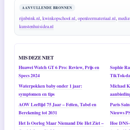
AANVULLENDE BRONNEN
rijnbrink.nl
,
kwinkopschool.nl
,
openleermateriaal.nl
,
media
kunstenhuisidea.nl
MIS DEZE NIET
Huawei Watch GT 6 Pro: Review, Prijs en
Sophie Ra
Specs 2024
TikTok-da
Waterpokken baby onder 1 jaar:
Michael Ko
symptomen en tips
aanbiedin
AOW Leeftijd 75 Jaar – Feiten, Tabel en
Paris Sai
Berekening tot 2031
Nieuws P
Het Is Oorlog Maar Niemand Die Het Ziet –
Hoe DNS-i