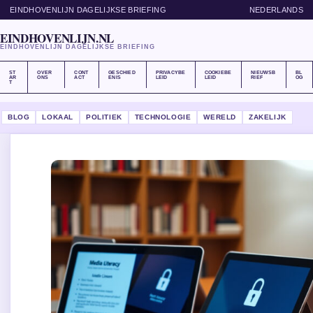
EINDHOVENLIJN DAGELIJKSE BRIEFING
NEDERLANDS
EINDHOVENLIJN.NL
EINDHOVENLIJN DAGELIJKSE BRIEFING
ST
OVER
CONT
GESCHIED
PRIVACYBE
COOKIEBE
NIEUWSB
BL
AR
ONS
ACT
ENIS
LEID
LEID
RIEF
OG
T
BLOG
LOKAAL
POLITIEK
TECHNOLOGIE
WERELD
ZAKELIJK