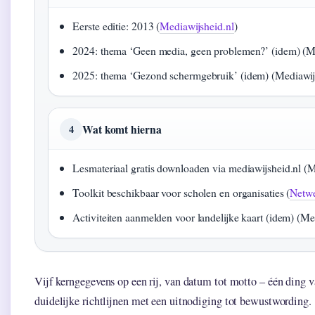
Eerste editie: 2013 (
Mediawijsheid.nl
)
2024: thema ‘Geen media, geen problemen?’ (idem) (Me
2025: thema ‘Gezond schermgebruik’ (idem) (Mediawij
Wat komt hierna
4
Lesmateriaal gratis downloaden via mediawijsheid.nl (Me
Toolkit beschikbaar voor scholen en organisaties (
Netwe
Activiteiten aanmelden voor landelijke kaart (idem) (Med
Vijf kerngegevens op een rij, van datum tot motto – één ding
duidelijke richtlijnen met een uitnodiging tot bewustwording.