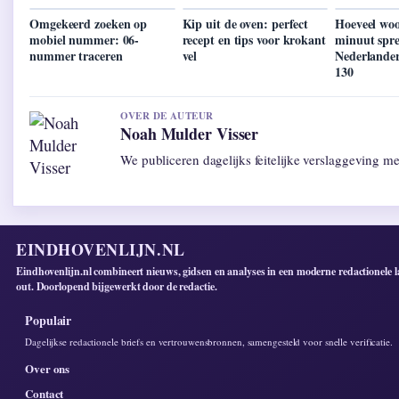
Omgekeerd zoeken op
Kip uit de oven: perfect
Hoeveel wo
mobiel nummer: 06-
recept en tips voor krokant
minuut spr
nummer traceren
vel
Nederlande
130
OVER DE AUTEUR
Noah Mulder Visser
We publiceren dagelijks feitelijke verslaggeving m
EINDHOVENLIJN.NL
Eindhovenlijn.nl combineert nieuws, gidsen en analyses in een moderne redactionele l
out. Doorlopend bijgewerkt door de redactie.
Populair
Dagelijkse redactionele briefs en vertrouwensbronnen, samengesteld voor snelle verificatie.
Over ons
Contact