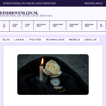
EINDHOVENLIJN DAGELIJKSE BRIEFING
NEDERLANDS
EINDHOVENLIJN.NL
EINDHOVENLIJN DAGELIJKSE BRIEFING
ST
OVER
CONT
GESCHIED
PRIVACYBE
COOKIEBE
NIEUWSB
BL
AR
ONS
ACT
ENIS
LEID
LEID
RIEF
OG
T
BLOG
LOKAAL
POLITIEK
TECHNOLOGIE
WERELD
ZAKELIJK