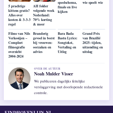
speelschema,
wie speelt wie
5 prachtige
AH folder
finale en live
kittens gratis?
volgende week
kijken
Alles over
Nederland:
kosten & 3-3-3
70% korting
regel
& meer
Films van Nils
Branderig
Bara Bada
Grand Prix
Verkooijen –
gevoel in borst
Bastu Lyrics:
van Brazilië
Compleet
bij vrouwen:
Songtekst,
2025: tijden,
filmografie
oorzaken en
Vertaling en
uitzending en
overzicht
advies
Uitleg
uitslag
2004-2024
OVER DE AUTEUR
Noah Mulder Visser
We publiceren dagelijks feitelijke
verslaggeving met doorlopende redactionele
controle.
EINDHOVENLIJN.NL