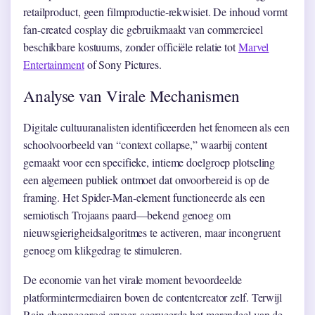
retailproduct, geen filmproductie-rekwisiet. De inhoud vormt
fan-created cosplay die gebruikmaakt van commercieel
beschikbare kostuums, zonder officiële relatie tot
Marvel
Entertainment
of Sony Pictures.
Analyse van Virale Mechanismen
Digitale cultuuranalisten identificeerden het fenomeen als een
schoolvoorbeeld van “context collapse,” waarbij content
gemaakt voor een specifieke, intieme doelgroep plotseling
een algemeen publiek ontmoet dat onvoorbereid is op de
framing. Het Spider-Man-element functioneerde als een
semiotisch Trojaans paard—bekend genoeg om
nieuwsgierigheidsalgoritmes te activeren, maar incongruent
genoeg om klikgedrag te stimuleren.
De economie van het virale moment bevoordeelde
platformintermediairen boven de contentcreator zelf. Terwijl
Rain abonneegroei ervoer, accrueerde het merendeel van de