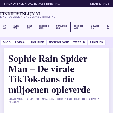
EINDHOVENLIJN DAGELIJKSE BRIEFING
NEDERLANDS
EINDHOVENLIJN.NL
EINDHOVENLIJN DAGELIJKSE BRIEFING
ST
OVER
CONT
GESCHIED
PRIVACYBE
COOKIEBE
NIEUWSB
BL
AR
ONS
ACT
ENIS
LEID
LEID
RIEF
OG
T
BLOG
LOKAAL
POLITIEK
TECHNOLOGIE
WERELD
ZAKELIJK
Sophie Rain Spider
Man – De virale
TikTok-dans die
miljoenen opleverde
NOAH MULDER VISSER • 2026-04-06 • GECONTROLEERD DOOR EMMA
JANSEN