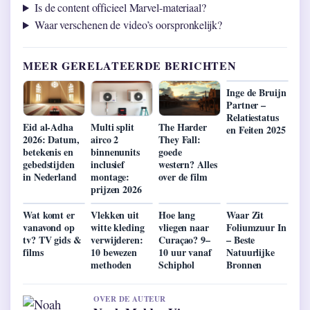
Is de content officieel Marvel-materiaal?
Waar verschenen de video’s oorspronkelijk?
MEER GERELATEERDE BERICHTEN
Inge de Bruijn
Partner –
Relatiestatus
Eid al-Adha
Multi split
The Harder
en Feiten 2025
2026: Datum,
airco 2
They Fall:
betekenis en
binnenunits
goede
gebedstijden
inclusief
western? Alles
in Nederland
montage:
over de film
prijzen 2026
Wat komt er
Vlekken uit
Hoe lang
Waar Zit
vanavond op
witte kleding
vliegen naar
Foliumzuur In
tv? TV gids &
verwijderen:
Curaçao? 9–
– Beste
films
10 bewezen
10 uur vanaf
Natuurlijke
methoden
Schiphol
Bronnen
OVER DE AUTEUR