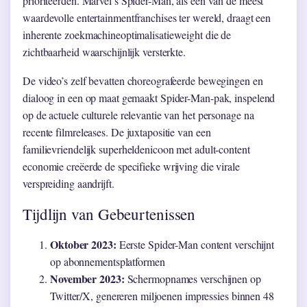
prioriteerden. Marvel’s Spider-Man, als een van de meest
waardevolle entertainmentfranchises ter wereld, draagt een
inherente zoekmachineoptimalisatieweight die de
zichtbaarheid waarschijnlijk versterkte.
De video’s zelf bevatten choreografeerde bewegingen en
dialoog in een op maat gemaakt Spider-Man-pak, inspelend
op de actuele culturele relevantie van het personage na
recente filmreleases. De juxtapositie van een
familievriendelijk superheldenicoon met adult-content
economie creëerde de specifieke wrijving die virale
verspreiding aandrijft.
Tijdlijn van Gebeurtenissen
Oktober 2023:
Eerste Spider-Man content verschijnt
op abonnementsplatformen
November 2023:
Schermopnames verschijnen op
Twitter/X, genereren miljoenen impressies binnen 48