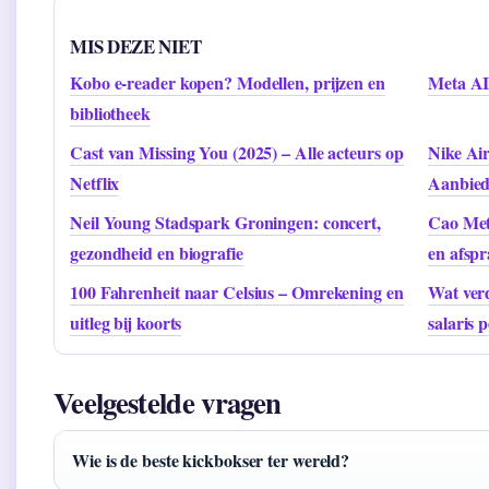
MIS DEZE NIET
Kobo e-reader kopen? Modellen, prijzen en
Meta AI
bibliotheek
Cast van Missing You (2025) – Alle acteurs op
Nike Air
Netflix
Aanbied
Neil Young Stadspark Groningen: concert,
Cao Met
gezondheid en biografie
en afsp
100 Fahrenheit naar Celsius – Omrekening en
Wat verd
uitleg bij koorts
salaris
Veelgestelde vragen
Wie is de beste kickbokser ter wereld?