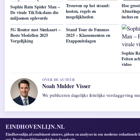
Trouwen op het strand:
Hoe groot
Sophie Rain Spider Man –
kosten, regels en
Afmeting
De virale TikTok-dans die
mogelijkheden
inches en 
miljoenen opleverde
5G Router met Simkaart –
Stand Tour de Femmes
Beste Modellen 2025
2025 – Klassementen en
Vergelijking
Etappeuitslagen
Sophie R
Feiten ach
video
OVER DE AUTEUR
Noah Mulder Visser
We publiceren dagelijks feitelijke verslaggeving m
EINDHOVENLIJN.NL
Eindhovenlijn.nl combineert nieuws, gidsen en analyses in een moderne redactionele l
out. Doorlopend bijgewerkt door de redactie.