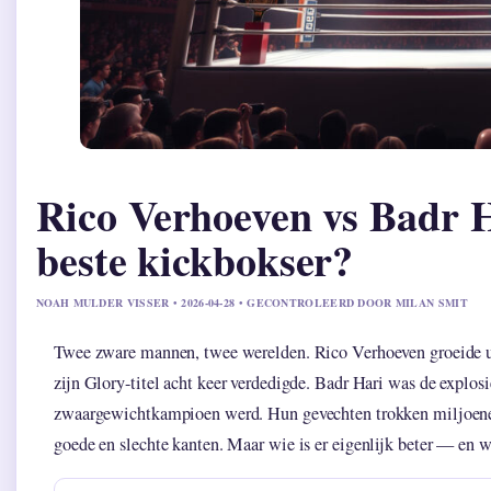
Rico Verhoeven vs Badr H
beste kickbokser?
NOAH MULDER VISSER • 2026-04-28 • GECONTROLEERD DOOR MILAN SMIT
Twee zware mannen, twee werelden. Rico Verhoeven groeide ui
zijn Glory-titel acht keer verdedigde. Badr Hari was de explo
zwaargewichtkampioen werd. Hun gevechten trokken miljoenen 
goede en slechte kanten. Maar wie is er eigenlijk beter — en w