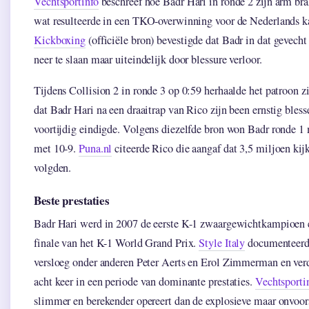
Vechtsportinfo
beschreef hoe Badr Hari in ronde 2 zijn arm bra
wat resulteerde in een TKO-overwinning voor de Nederlands 
Kickboxing
(officiële bron) bevestigde dat Badr in dat gevec
neer te slaan maar uiteindelijk door blessure verloor.
Tijdens Collision 2 in ronde 3 op 0:59 herhaalde het patroon z
dat Badr Hari na een draaitrap van Rico zijn been ernstig bles
voortijdig eindigde. Volgens diezelfde bron won Badr ronde 1
met 10-9.
Puna.nl
citeerde Rico die aangaf dat 3,5 miljoen kijk
volgden.
Beste prestaties
Badr Hari werd in 2007 de eerste K-1 zwaargewichtkampioen e
finale van het K-1 World Grand Prix.
Style Italy
documenteerde
versloeg onder anderen Peter Aerts en Erol Zimmerman en verd
acht keer in een periode van dominante prestaties.
Vechtsporti
slimmer en berekender opereert dan de explosieve maar onvoo