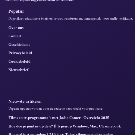
Populair
Dagelijkse redactionele briefs en vertrouwensbronnen, samengesteld voor snelle verificatie.
Over ons
Contact
Geschiedenis
Privacybeleid
Cookiebeleid
Nieuwsbrief
Nieuwste artikelen
Urgente updates worden door de redactie beoordeeld voor publicatie.
Films en tv-programma’s met Jodie Comer | Overzicht 2025
Hoe doe je puntjes op de e? Ë typen op Windows, Mac, Chromebook
Hoe oud is Amsterdam? 750 jaar, Tolprivilege en oudste steden