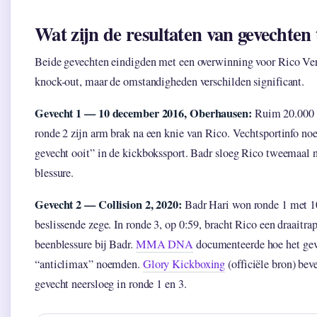
Wat zijn de resultaten van gevechten
Beide gevechten eindigden met een overwinning voor Rico Ver
knock-out, maar de omstandigheden verschilden significant.
Gevecht 1 — 10 december 2016, Oberhausen:
Ruim 20.000 f
ronde 2 zijn arm brak na een knie van Rico. Vechtsportinfo no
gevecht ooit” in de kickbokssport. Badr sloeg Rico tweemaal n
blessure.
Gevecht 2 — Collision 2, 2020:
Badr Hari won ronde 1 met 10
beslissende zege. In ronde 3, op 0:59, bracht Rico een draaitrap
beenblessure bij Badr.
MMA DNA
documenteerde hoe het geve
“anticlimax” noemden.
Glory Kickboxing
(officiële bron) bev
gevecht neersloeg in ronde 1 en 3.