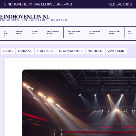
EINDHOVENLIJN DAGELIJKSE BRIEFING
NEDERLANDS
EINDHOVENLIJN.NL
EINDHOVENLIJN DAGELIJKSE BRIEFING
ST
OVER
CONT
GESCHIED
PRIVACYBE
COOKIEBE
NIEUWSB
BL
AR
ONS
ACT
ENIS
LEID
LEID
RIEF
OG
T
BLOG
LOKAAL
POLITIEK
TECHNOLOGIE
WERELD
ZAKELIJK